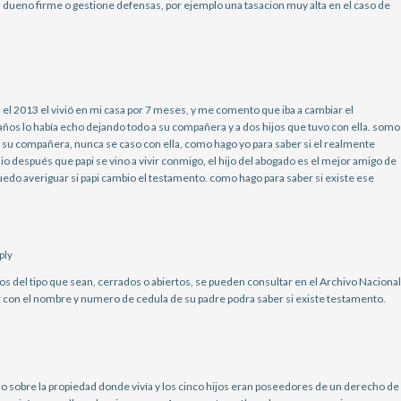
 dueno firme o gestione defensas, por ejemplo una tasacion muy alta en el caso de
 el 2013 el vivió en mi casa por 7 meses, y me comento que iba a cambiar el
os lo había echo dejando todo a su compañera y a dos hijos que tuvo con ella. somo
su compañera, nunca se caso con ella, como hago yo para saber si el realmente
io después que papi se vino a vivir conmigo, el hijo del abogado es el mejor amigo de
edo averiguar si papi cambio el testamento. como hago para saber si existe ese
ply
s del tipo que sean, cerrados o abiertos, se pueden consultar en el Archivo Nacional
r con el nombre y numero de cedula de su padre podra saber si existe testamento.
uo sobre la propiedad donde vivía y los cinco hijos eran poseedores de un derecho de