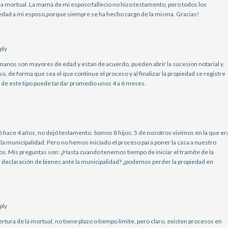
na mortual. La mamá de mi esposo fallecio no hizo testamento, pero todos los
edad a mi esposo,porque siempre se ha hecho cargo de la misma. Gracias!
ply
rmanos son mayores de edad y estan de acuerdo, pueden abrir la sucesion notarial y
o, de forma que sea el que continue el proceso y al finalizar la propiedad se registre
de este tipo puede tardar promedio unos 4 a 6 meses.
ió hace 4 años, no dejó testamento. Somos 8 hijos; 5 de nosotros vivimos en la que er
la municipalidad. Pero no hemos iniciado el proceso para poner la casa a nuestro
 Mis preguntas son: ¿Hasta cuando tenemos tiempo de iniciar el tramite de la
 declaración de bienes ante la municipalidad? ¿podemos perder la propiedad en
ply
ertura de la mortual, no tiene plazo o tiempo limite, pero claro, existen procesos en