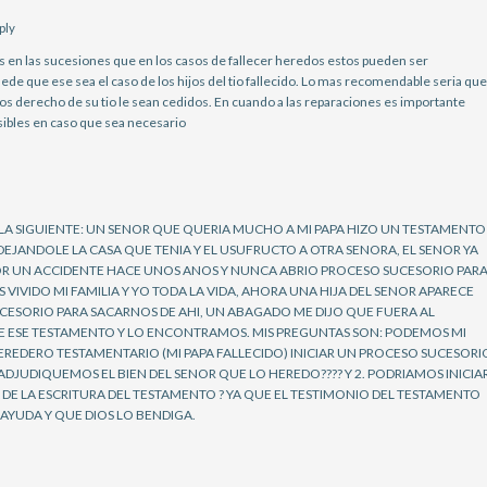
ply
as en las sucesiones que en los casos de fallecer heredos estos pueden ser
ede que ese sea el caso de los hijos del tio fallecido. Lo mas recomendable seria que
los derecho de su tio le sean cedidos. En cuando a las reparaciones es importante
sibles en caso que sea necesario
 LA SIGUIENTE: UN SENOR QUE QUERIA MUCHO A MI PAPA HIZO UN TESTAMENTO
DEJANDOLE LA CASA QUE TENIA Y EL USUFRUCTO A OTRA SENORA, EL SENOR YA
POR UN ACCIDENTE HACE UNOS ANOS Y NUNCA ABRIO PROCESO SUCESORIO PAR
 VIVIDO MI FAMILIA Y YO TODA LA VIDA, AHORA UNA HIJA DEL SENOR APARECE
UCESORIO PARA SACARNOS DE AHI, UN ABAGADO ME DIJO QUE FUERA AL
STE ESE TESTAMENTO Y LO ENCONTRAMOS. MIS PREGUNTAS SON: PODEMOS MI
HEREDERO TESTAMENTARIO (MI PAPA FALLECIDO) INICIAR UN PROCESO SUCESORI
ADJUDIQUEMOS EL BIEN DEL SENOR QUE LO HEREDO???? Y 2. PODRIAMOS INICIA
DE LA ESCRITURA DEL TESTAMENTO ? YA QUE EL TESTIMONIO DEL TESTAMENTO
AYUDA Y QUE DIOS LO BENDIGA.