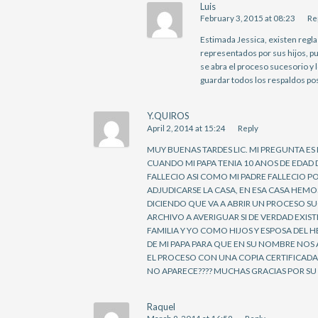
Luis
February 3, 2015 at 08:23
Re
Estimada Jessica, existen regl
representados por sus hijos, pu
se abra el proceso sucesorio y 
guardar todos los respaldos po
Y.QUIROS
April 2, 2014 at 15:24
Reply
MUY BUENAS TARDES LIC. MI PREGUNTA ES
CUANDO MI PAPA TENIA 10 ANOS DE EDAD 
FALLECIO ASI COMO MI PADRE FALLECIO 
ADJUDICARSE LA CASA, EN ESA CASA HEMOS
DICIENDO QUE VA A ABRIR UN PROCESO S
ARCHIVO A AVERIGUAR SI DE VERDAD EXI
FAMILIA Y YO COMO HIJOS Y ESPOSA DEL 
DE MI PAPA PARA QUE EN SU NOMBRE NOS 
EL PROCESO CON UNA COPIA CERTIFICADA 
NO APARECE???? MUCHAS GRACIAS POR SU 
Raquel