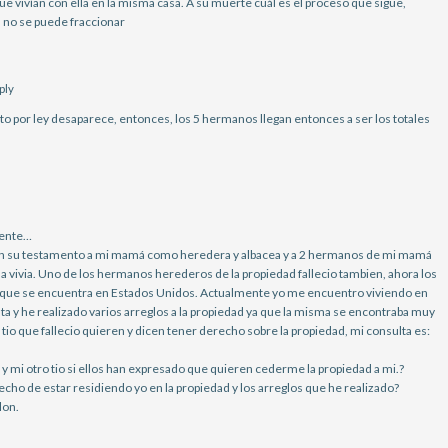
ue vivían con ella en la misma casa. A su muerte cuál es el proceso que sigue,
d no se puede fraccionar
ply
cto por ley desaparece, entonces, los 5 hermanos llegan entonces a ser los totales
gente…
jo en su testamento a mi mamá como heredera y albacea y a 2 hermanos de mi mamá
 vivia. Uno de los hermanos herederos de la propiedad fallecio tambien, ahora los
que se encuentra en Estados Unidos. Actualmente yo me encuentro viviendo en
esta y he realizado varios arreglos a la propiedad ya que la misma se encontraba muy
 tio que fallecio quieren y dicen tener derecho sobre la propiedad, mi consulta es:
y mi otro tio si ellos han expresado que quieren cederme la propiedad a mi.?
hecho de estar residiendo yo en la propiedad y los arreglos que he realizado?
lon.