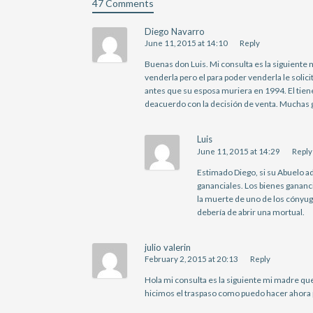
47 Comments
Diego Navarro
June 11, 2015 at 14:10
Reply
Buenas don Luis. Mi consulta es la siguiente 
venderla pero el para poder venderla le solicit
antes que su esposa muriera en 1994. El tiene
deacuerdo con la decisión de venta. Muchas g
Luis
June 11, 2015 at 14:29
Reply
Estimado Diego, si su Abuelo ad
gananciales. Los bienes gananci
la muerte de uno de los cónyug
debería de abrir una mortual.
julio valerin
February 2, 2015 at 20:13
Reply
Hola mi consulta es la siguiente mi madre qu
hicimos el traspaso como puedo hacer ahora p