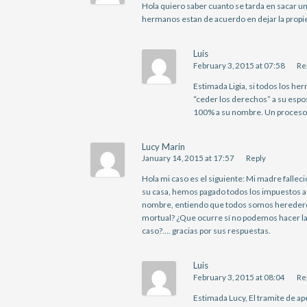
Hola quiero saber cuanto se tarda en sacar u
hermanos estan de acuerdo en dejar la propi
Luis
February 3, 2015 at 07:58
Re
Estimada Ligia, si todos los he
“ceder los derechos” a su espos
100% a su nombre. Un proceso 
Lucy Marin
January 14, 2015 at 17:57
Reply
Hola mi caso es el siguiente: Mi madre fallec
su casa, hemos pagado todos los impuestos a 
nombre, entiendo que todos somos herederos.
mortual? ¿Que ocurre sí no podemos hacer la
caso?…. gracias por sus respuestas.
Luis
February 3, 2015 at 08:04
Re
Estimada Lucy, El tramite de ap