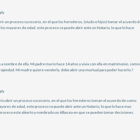
ply
rir un proceso sucesorio, en el que los herederos, (viudo e hijos) tomar el acuerdo d
os los mayores de edad, este proceso se puede abrir ante un Notario, lo que lo hace
 a nombre de ella. Mi padre murio hace 14 años y vivia con ella en matrimonio, somo
ropiedad. Mi madre quiere venderla, debe abrir una murtual para poder hacerlo.?
ply
io abrir un proceso sucesorio, en el que los herederos toman el acuerdo de como
s mayores de edad, este proceso se puede abrir ante un Notario, lo que lo hace mas
l proceso este abierto y nombrado un Albacea en que se pueden tomar decisiones.