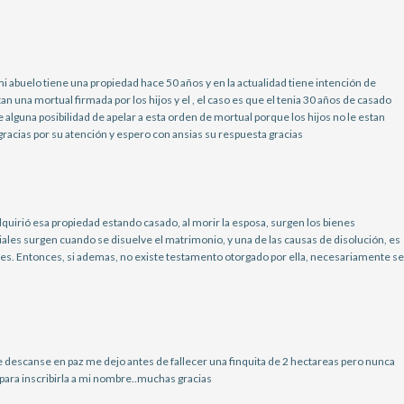
mi abuelo tiene una propiedad hace 50 años y en la actualidad tiene intención de
an una mortual firmada por los hijos y el , el caso es que el tenia 30 años de casado
 alguna posibilidad de apelar a esta orden de mortual porque los hijos no le estan
racias por su atención y espero con ansias su respuesta gracias
quirió esa propiedad estando casado, al morir la esposa, surgen los bienes
ales surgen cuando se disuelve el matrimonio, y una de las causas de disolución, es
es. Entonces, si ademas, no existe testamento otorgado por ella, necesariamente se
e descanse en paz me dejo antes de fallecer una finquita de 2 hectareas pero nunca
ara inscribirla a mi nombre..muchas gracias