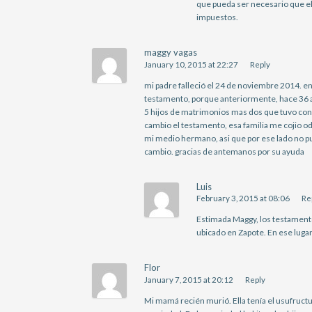
que pueda ser necesario que el
impuestos.
maggy vagas
January 10, 2015 at 22:27
Reply
mi padre falleció el 24 de noviembre 2014. en
testamento, porque anteriormente, hace 36 añ
5 hijos de matrimonios mas dos que tuvo con 
cambio el testamento, esa familia me cojio od
mi medio hermano, asi que por ese lado no pu
cambio. gracias de antemanos por su ayuda
Luis
February 3, 2015 at 08:06
Re
Estimada Maggy, los testamento
ubicado en Zapote. En ese luga
Flor
January 7, 2015 at 20:12
Reply
Mi mamá recién murió. Ella tenía el usufruct