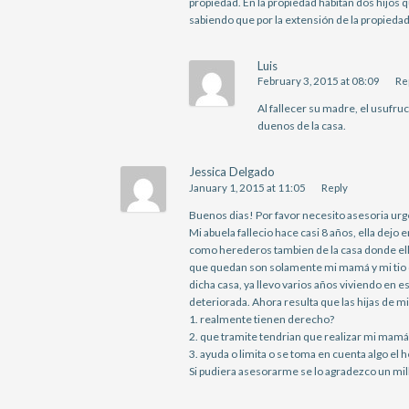
propiedad. En la propiedad habitan dos hijos q
sabiendo que por la extensión de la propieda
Luis
February 3, 2015 at 08:09
Re
Al fallecer su madre, el usufru
duenos de la casa.
Jessica Delgado
January 1, 2015 at 11:05
Reply
Buenos dias! Por favor necesito asesoria ur
Mi abuela fallecio hace casi 8 años, ella de
como herederos tambien de la casa donde ella
que quedan son solamente mi mamá y mi tio 
dicha casa, ya llevo varios años viviendo en 
deteriorada. Ahora resulta que las hijas de mi
1. realmente tienen derecho?
2. que tramite tendrian que realizar mi mamá 
3. ayuda o limita o se toma en cuenta algo el 
Si pudiera asesorarme se lo agradezco un mil