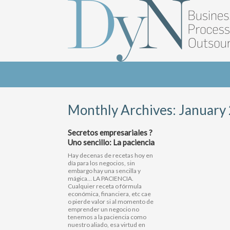
Monthly Archives:
January
Secretos empresariales ?
Uno sencillo: La paciencia
Hay decenas de recetas hoy en
día para los negocios, sin
embargo hay una sencilla y
mágica… LA PACIENCIA.
Cualquier receta o fórmula
económica, financiera, etc cae
o pierde valor si al momento de
emprender un negocio no
tenemos a la paciencia como
nuestro aliado, esa virtud en